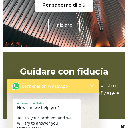
Per saperne di più
Iniziare
Guidare con fiducia
Sfruttate appieno il potenziale del vostro
Let's chat on WhatsApp
marchio collaborando con noi. Modificate e
aggiungete il vostro testo.
Alessandro Avitabile
How can we help you?
Tell us your problem and we
will try to answer you
Per saperne di più
Gestire il consenso